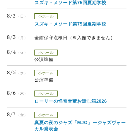
スズキ・メソード第75回夏期学校
8/2
（日）
小ホール
スズキ・メソード第75回夏期学校
8/3
全館保守点検日（※入館できません）
（月）
8/4
（火）
小ホール
公演準備
8/5
（水）
小ホール
公演準備
8/6
（木）
小ホール
ローリーの怪奇骨董お話し箱2026
8/7
（金）
小ホール
真夏の夜のジャズ「MJO」ージャズヴォー
カル発表会