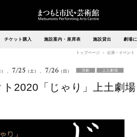
チケット購入
施設案内・座席表
施設貸出
劇場
トップページ
公演・イベント
7/25
7/26
演劇
上土劇場
金）
、
（土）
、
（日）
ト2020「じゃり」上土劇場