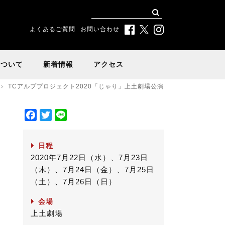
よくあるご質問
お問い合わせ
について
新着情報
アクセス
TCアルププロジェクト2020「じゃり」上土劇場公演
F
T
L
a
w
i
c
i
n
日程
e
t
e
2020年7月22日（水）、7月23日
b
t
（木）、7月24日（金）、7月25日
o
e
（土）、7月26日（日）
o
r
k
会場
上土劇場