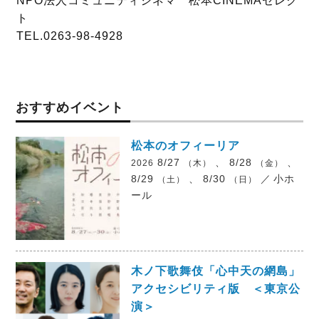
NPO法人コミュニティシネマ 松本CINEMAセレク
ト
TEL.0263-98-4928
おすすめイベント
松本のオフィーリア
8/27
、 8/28
、
2026
（木）
（金）
8/29
、 8/30
／
小ホ
（土）
（日）
ール
木ノ下歌舞伎「心中天の網島」
アクセシビリティ版 ＜東京公
演＞