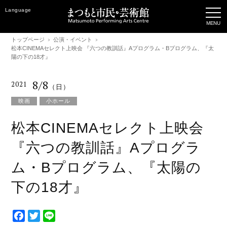
Language
トップページ
公演・イベント
松本CINEMAセレクト上映会 『六つの教訓話』Aプログラム・Bプログラム、『太
陽の下の18才』
8/8
2021
（日）
映画
小ホール
松本CINEMAセレクト上映会
『六つの教訓話』Aプログラ
ム・Bプログラム、『太陽の
下の18才』
F
T
L