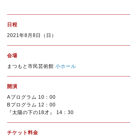
a
w
i
c
i
n
e
t
e
b
t
日程
o
e
2021年8月8日（日）
o
r
k
会場
まつもと市民芸術館
小ホール
開演
Aプログラム 10：00
Bプログラム 12：00
『太陽の下の18才』 14：30
チケット料金