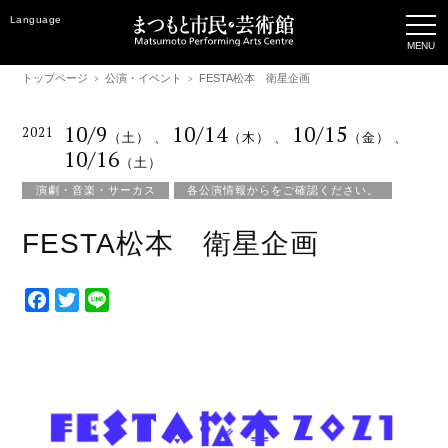
Language
トップページ
公演・イベント
FESTA松本 衛星企画
10/9
10/14
10/15
2021
（土）
、
（木）
、
（金）
、
10/16
（土）
演劇・音楽・サーカス
各公演情報からをご確認ください。
FESTA松本 衛星企画
F
T
L
a
w
i
c
i
n
e
t
e
b
t
o
e
o
r