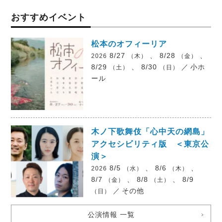
おすすめイベント
松本のオフィーリア
8/27
、 8/28
、
2026
（木）
（金）
8/29
、 8/30
／
小ホ
（土）
（日）
ール
木ノ下歌舞伎「心中天の網島」
アクセシビリティ版 ＜東京公
演＞
8/5
、 8/6
、
2026
（水）
（木）
8/7
、 8/8
、 8/9
（金）
（土）
／
その他
（日）
公演情報 一覧