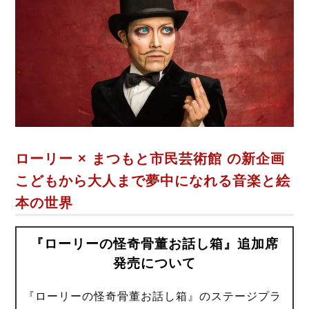
b
t
o
e
o
r
k
ローリー × まつもと市民芸術館 の新企画
こどもから大人まで夢中になれる音楽と絵
本の世界
『ローリーの怪奇骨董お話し箱』追加席
発売について
『ローリーの怪奇骨董お話し箱』のステージプラ