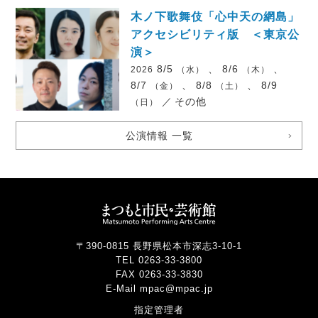
木ノ下歌舞伎「心中天の網島」
アクセシビリティ版 ＜東京公
演＞
8/5
、 8/6
、
2026
（水）
（木）
8/7
、 8/8
、 8/9
（金）
（土）
／
その他
（日）
公演情報 一覧
〒390-0815 長野県松本市深志3-10-1
TEL 0263-33-3800
FAX 0263-33-3830
E-Mail mpac@mpac.jp
指定管理者