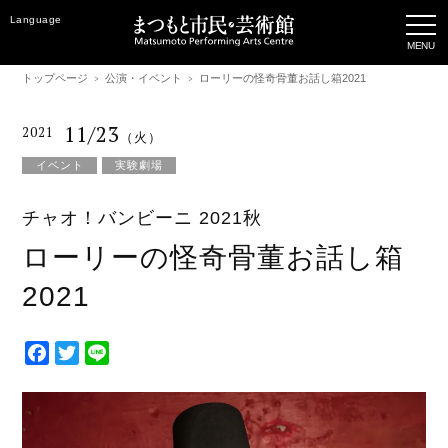
Language
トップページ
公演・イベント
ローリーの怪奇骨董お話し箱2021
11/23
2021
（火）
イベント
実験劇場
チャオ！バンビーニ 2021秋
ローリーの怪奇骨董お話し箱
2021
F
T
L
a
w
i
c
i
n
e
t
e