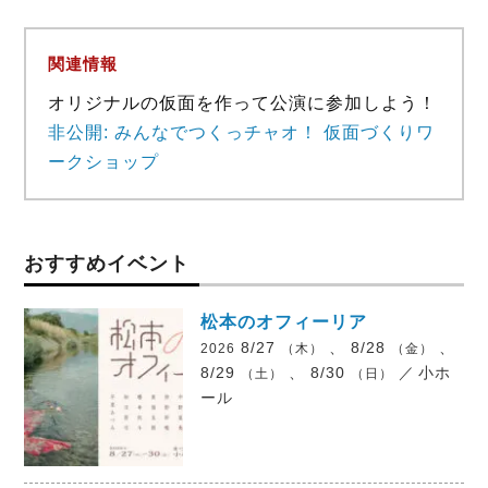
関連情報
オリジナルの仮面を作って公演に参加しよう！
非公開: みんなでつくっチャオ！ 仮面づくりワ
ークショップ
おすすめイベント
松本のオフィーリア
8/27
、 8/28
、
2026
（木）
（金）
8/29
、 8/30
／
小ホ
（土）
（日）
ール