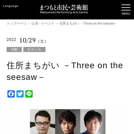
Language
トップページ
公演・イベント
住所まちがい －Three on the seesaw－
10/29
2022
（土）
演劇
主ホール
住所まちがい －Three on the
seesaw－
F
T
L
a
w
i
c
i
n
e
t
e
b
t
o
e