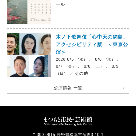
ール
木ノ下歌舞伎「心中天の網島」
アクセシビリティ版 ＜東京公
演＞
8/5
、 8/6
、
2026
（水）
（木）
8/7
、 8/8
、 8/9
（金）
（土）
／
その他
（日）
公演情報 一覧
〒390-0815 長野県松本市深志3-10-1