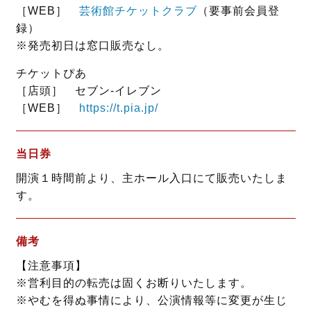
［WEB］
芸術館チケットクラブ
（要事前会員登
録）
※発売初日は窓口販売なし。
チケットぴあ
［店頭］ セブン‐イレブン
［WEB］
https://t.pia.jp/
当日券
開演１時間前より、主ホール入口にて販売いたしま
す。
備考
【注意事項】
※営利目的の転売は固くお断りいたします。
※やむを得ぬ事情により、公演情報等に変更が生じ