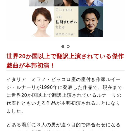
o
r
k
世界20か国以上で翻訳上演されている傑作
戯曲が本邦初演！
イタリア ミラノ・ピッコロ座の座付き作家ルイー
ジ・ルナーリが1990年に発表した作品で、現在まで
に世界20か国以上で翻訳上演されているルナーリの
代表作ともいえる作品が本邦初演されることになり
ました。
とある場所に３人の男が違う目的で鉢合わせになる