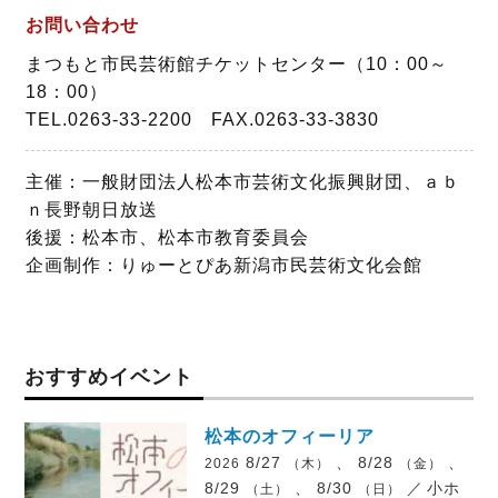
お問い合わせ
まつもと市民芸術館チケットセンター（10：00～
18：00）
TEL.0263-33-2200 FAX.0263-33-3830
主催：一般財団法人松本市芸術文化振興財団、ａｂ
ｎ長野朝日放送
後援：松本市、松本市教育委員会
企画制作：りゅーとぴあ新潟市民芸術文化会館
おすすめイベント
松本のオフィーリア
8/27
、 8/28
、
2026
（木）
（金）
8/29
、 8/30
／
小ホ
（土）
（日）