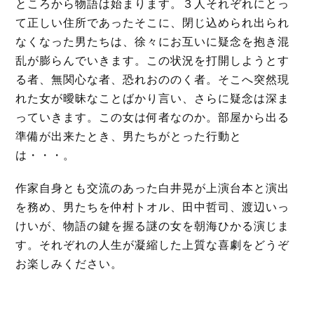
ところから物語は始まります。３人それぞれにとっ
て正しい住所であったそこに、閉じ込められ出られ
なくなった男たちは、徐々にお互いに疑念を抱き混
乱が膨らんでいきます。この状況を打開しようとす
る者、無関心な者、恐れおののく者。そこへ突然現
れた女が曖昧なことばかり言い、さらに疑念は深ま
っていきます。この女は何者なのか。部屋から出る
準備が出来たとき、男たちがとった行動と
は・・・。
作家自身とも交流のあった白井晃が上演台本と演出
を務め、男たちを仲村トオル、田中哲司、渡辺いっ
けいが、物語の鍵を握る謎の女を朝海ひかる演じま
す。それぞれの人生が凝縮した上質な喜劇をどうぞ
お楽しみください。