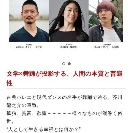
b
t
o
e
o
r
k
文学×舞踊が投影する、人間の本質と普遍
性
古典バレエと現代ダンスの名手が舞踊で辿る、芥川
龍之介の筆致。
孤独、貧富、欲望－－－－－様々なものが渦巻く俗
世。
“人として生きる幸福とは何か？”