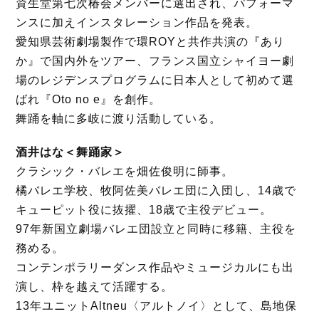
資生堂第七次椿会メンバーに選出され、パフォーマ
ンスに加えインスタレーション作品を発表。
愛知県芸術劇場製作で環ROYと共作共演の『あり
か』で国内外をツアー、フランス国立シャイヨー劇
場のレジデンスプログラムに日本人として初めて選
ばれ『Oto no e』を創作。
舞踊を軸に多岐に渡り活動している。
酒井はな＜舞踊家＞
クラシック・バレエを畑佐俊明に師事。
橘バレエ学校、牧阿佐美バレエ団に入団し、14歳で
キューピット役に抜擢、18歳で主役デビュー。
97年新国立劇場バレエ団設立と同時に移籍、主役を
務める。
コンテンポラリーダンス作品やミュージカルにも出
演し、枠を越えて活躍する。
13年ユニットAltneu〈アルトノイ〉として、島地保