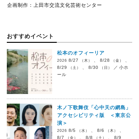
企画制作：上田市交流文化芸術センター
おすすめイベント
松本のオフィーリア
8/27
、 8/28
、
2026
（木）
（金）
8/29
、 8/30
／
小ホ
（土）
（日）
ール
木ノ下歌舞伎「心中天の網島」
アクセシビリティ版 ＜東京公
演＞
8/5
、 8/6
、
2026
（水）
（木）
8/7
、 8/8
、 8/9
（金）
（土）