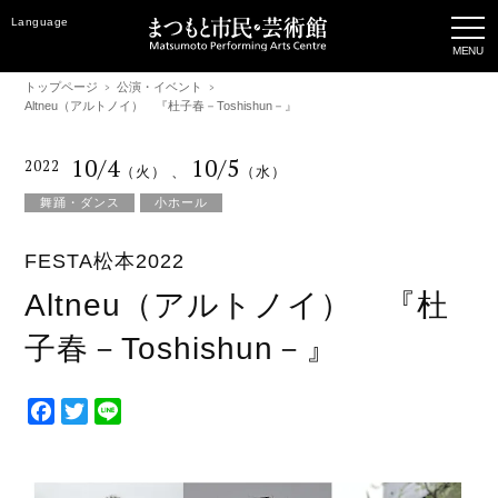
Language
トップページ
公演・イベント
Altneu（アルトノイ） 『杜子春－Toshishun－』
10/4
10/5
2022
（火）
、
（水）
舞踊・ダンス
小ホール
FESTA松本2022
Altneu（アルトノイ） 『杜
子春－Toshishun－』
F
T
L
a
w
i
c
i
n
e
t
e