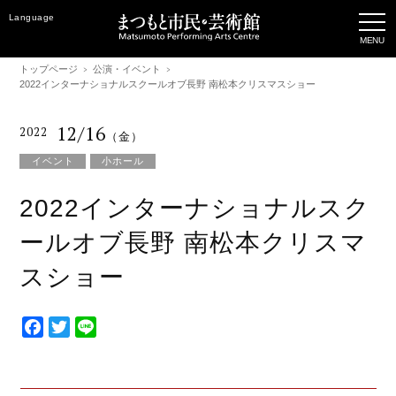
Language
トップページ
公演・イベント
2022インターナショナルスクールオブ長野 南松本クリスマスショー
12/16
2022
（金）
イベント
小ホール
2022インターナショナルスク
ールオブ長野 南松本クリスマ
スショー
F
T
L
a
w
i
c
i
n
e
t
e