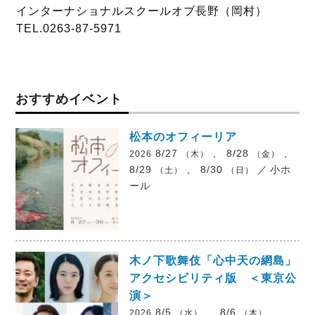
インターナショナルスクールオブ長野（岡村）
TEL.0263-87-5971
おすすめイベント
松本のオフィーリア
8/27
、 8/28
、
2026
（木）
（金）
8/29
、 8/30
／
小ホ
（土）
（日）
ール
木ノ下歌舞伎「心中天の網島」
アクセシビリティ版 ＜東京公
演＞
8/5
、 8/6
、
2026
（水）
（木）