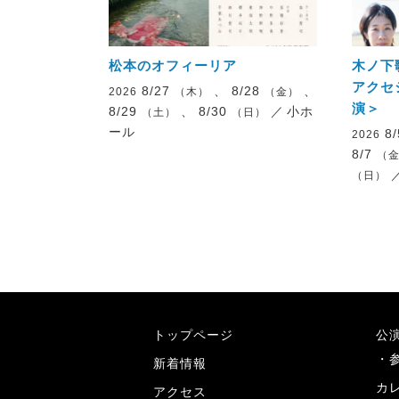
松本のオフィーリア
木ノ下
アクセ
8/27
、 8/28
、
2026
（木）
（金）
演＞
8/29
、 8/30
／
小ホ
（土）
（日）
ール
8
2026
8/7
（
（日）
トップページ
公
新着情報
カ
アクセス