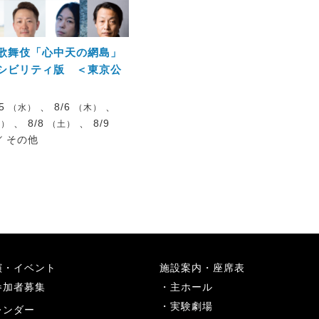
歌舞伎「心中天の網島」
シビリティ版 ＜東京公
/5
、 8/6
、
（水）
（木）
、 8/8
、 8/9
金）
（土）
／
その他
演・イベント
施設案内・座席表
参加者募集
主ホール
実験劇場
レンダー