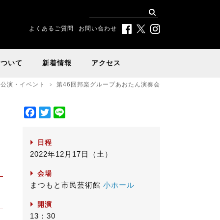
よくあるご質問
お問い合わせ
について
新着情報
アクセス
公演・イベント
第46回邦楽グループあおたん演奏会
F
T
L
a
w
i
c
i
n
日程
e
t
e
2022年12月17日（土）
b
t
o
e
会場
o
r
まつもと市民芸術館
小ホール
k
開演
13：30