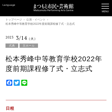
Language
トップページ
公演・イベント
松本秀峰中等教育学校2022年度前期課程修了式・立志式
3/14
2023
（火）
式典
主ホール
松本秀峰中等教育学校2022年
度前期課程修了式・立志式
F
T
L
a
w
i
c
i
n
e
t
e
b
t
日程