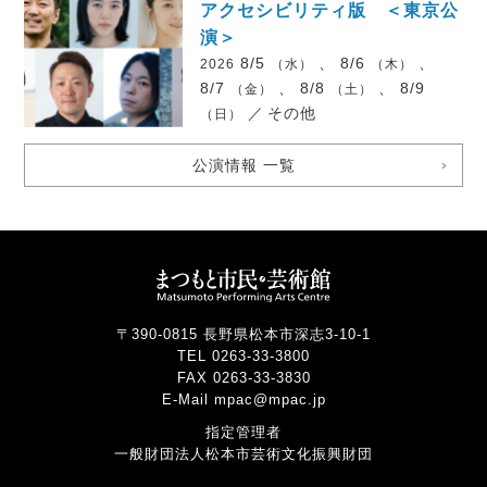
アクセシビリティ版 ＜東京公
演＞
8/5
、 8/6
、
2026
（水）
（木）
8/7
、 8/8
、 8/9
（金）
（土）
／
その他
（日）
公演情報 一覧
〒390-0815 長野県松本市深志3-10-1
TEL 0263-33-3800
FAX 0263-33-3830
E-Mail mpac@mpac.jp
指定管理者
一般財団法人松本市芸術文化振興財団