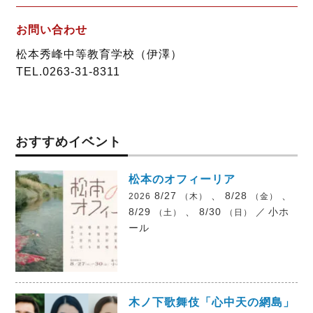
お問い合わせ
松本秀峰中等教育学校（伊澤）
TEL.0263-31-8311
おすすめイベント
松本のオフィーリア
8/27
、 8/28
、
2026
（木）
（金）
8/29
、 8/30
／
小ホ
（土）
（日）
ール
木ノ下歌舞伎「心中天の網島」