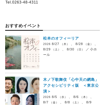
Tel.0263-48-4311
おすすめイベント
松本のオフィーリア
8/27
、 8/28
、
2026
（木）
（金）
8/29
、 8/30
／
小ホ
（土）
（日）
ール
木ノ下歌舞伎「心中天の網島」
アクセシビリティ版 ＜東京公
演＞
8/5
、 8/6
、
2026
（水）
（木）
8/7
、 8/8
、 8/9
（金）
（土）