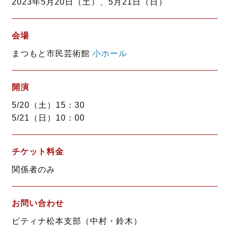
2023年5月20日（土）、5月21日（日）
o
r
k
会場
まつもと市民芸術館
小ホール
開演
5/20（土）15：30
5/21（日）10：00
チケット料金
関係者のみ
お問い合わせ
ピティナ松本支部（中村・鈴木）