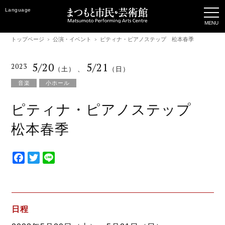
Language
トップページ
公演・イベント
ピティナ・ピアノステップ 松本春季
5/20
5/21
2023
（土）
、
（日）
音楽
小ホール
ピティナ・ピアノステップ
松本春季
F
T
L
a
w
i
c
i
n
e
t
e
b
t
日程
o
e