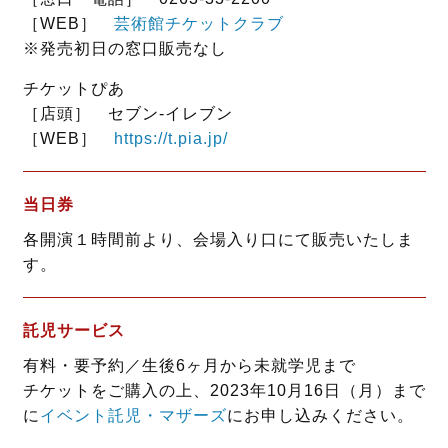
［WEB］
芸術館チケットクラブ
※発売初日の窓口販売なし
チケットぴあ
［店頭］ セブン‐イレブン
［WEB］
https://t.pia.jp/
当日券
各開演１時間前より、会場入り口にて販売いたしま
す。
託児サービス
有料・要予約／生後6ヶ月から未就学児まで
チケットをご購入の上、2023年10月16日（月）まで
に
イベント託児・マザーズ
にお申し込みください。