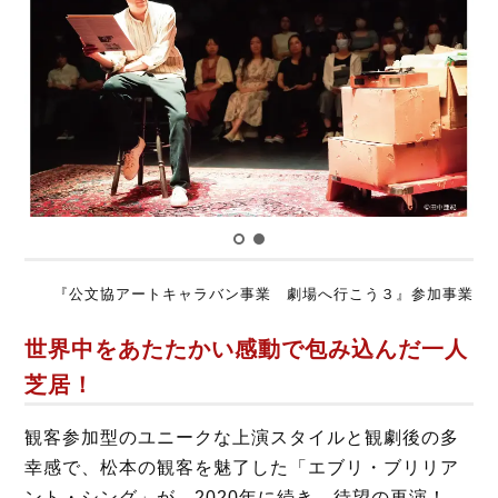
b
t
o
e
o
r
k
『公文協アートキャラバン事業 劇場へ行こう３』参加事業
世界中をあたたかい感動で包み込んだ一人
芝居！
観客参加型のユニークな上演スタイルと観劇後の多
幸感で、松本の観客を魅了した「エブリ・ブリリア
ント・シング」が、2020年に続き、待望の再演！