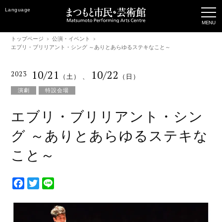
Language
トップページ
公演・イベント
エブリ・ブリリアント・シング ～ありとあらゆるステキなこと～
10/21
10/22
2023
（土）
、
（日）
演劇
特設会場
エブリ・ブリリアント・シン
グ ～ありとあらゆるステキな
こと～
F
T
L
a
w
i
c
i
n
e
t
e