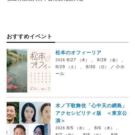
おすすめイベント
松本のオフィーリア
8/27
、 8/28
、
2026
（木）
（金）
8/29
、 8/30
／
小ホ
（土）
（日）
ール
木ノ下歌舞伎「心中天の網島」
アクセシビリティ版 ＜東京公
演＞
8/5
、 8/6
、
2026
（水）
（木）
8/7
、 8/8
、 8/9
（金）
（土）