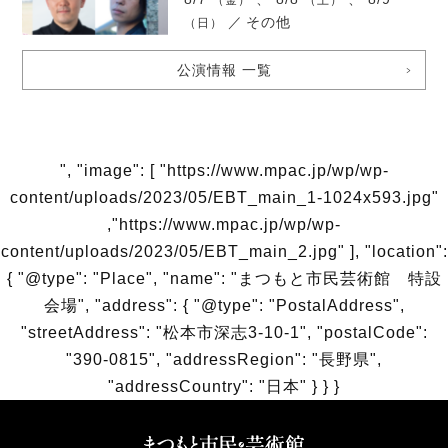
／
その他
（日）
公演情報 一覧
", "image": [ "https://www.mpac.jp/wp/wp-
content/uploads/2023/05/EBT_main_1-1024x593.jpg"
,"https://www.mpac.jp/wp/wp-
content/uploads/2023/05/EBT_main_2.jpg" ], "location":
{ "@type": "Place", "name": "まつもと市民芸術館 特設
会場", "address": { "@type": "PostalAddress",
"streetAddress": "松本市深志3-10-1", "postalCode":
"390-0815", "addressRegion": "長野県",
"addressCountry": "日本" } } }