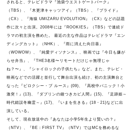
されると、テレビドラマ『池袋ウエストゲートパーク』
（TBS）、『木更津キャッツアイ』（TBS）、『プライド』
（CX）、『海猿 UMIZARU EVOLUTION』（CX）などの話題
作に次々と出演。2008年には『ROOKIES』（TBS）で連続ド
ラマの初主演を務めた。 最近の主な作品はテレビドラマ『エン
ディングカット』（NHK）、『雨に消えた向日葵』
（WOWOW）、『純愛ディソナンス』、映画では『今日も嫌が
らせ弁当』、『THE3名様〜リモートだけじゃ無理じゃ
ね？〜』、『シャイロックの子供たち』など。また、テレビ・
映画などでの活躍と並行して舞台出演も続け、初の主演舞台と
なった『ビロクシー・ブ ルース』(09)、『高校中パニック！小
激突！』(13)、『ダブリンの鐘つきカビ人間』(15)、『足跡姫～
時代錯誤冬幽霊～』(17)、『いまを生きる』(18・21)などに出
演している。
そして、現在放送中の『あなたは小学5年生より賢いの？』
（NTV）、『BE：FIRST TV』（NTV）ではMCを務めるな