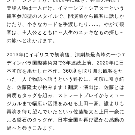
登場人物は一人だけ。イマーシブ・シアターという
観客参加型のスタイルで、開演前から観客に話しか
けたり、小さなカードを手渡したり……。やがて観
客は、主人公とともに～人生のステキなもの探し～
の旅へと出かけます。
2013年にイギリスで初演後、演劇祭最高峰の一つエ
ディンバラ国際芸術祭で3年連続上演、2020年に日
本初演を果たした本作。360度を取り囲む観客をた
った一人で物語へ誘うという難役に、初演に引き続
き、佐藤隆太が挑みます！翻訳・演出は、佐藤とは
何度もタッグを組み、ストレートプレイからミュー
ジカルまで幅広い活躍をみせる上田一豪。誰よりも
再演を待ち望んでいたという佐藤隆太と上田一豪に
よる盤石のタッグが、日本全国を再び温かな感動の
渦へと巻きこみます。