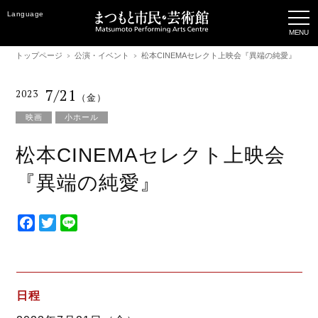
Language
トップページ
公演・イベント
松本CINEMAセレクト上映会『異端の純愛』
7/21
2023
（金）
映画
小ホール
松本CINEMAセレクト上映会
『異端の純愛』
F
T
L
a
w
i
c
i
n
e
t
e
b
t
日程
o
e