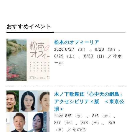
おすすめイベント
松本のオフィーリア
8/27
、 8/28
、
2026
（木）
（金）
8/29
、 8/30
／
小ホ
（土）
（日）
ール
木ノ下歌舞伎「心中天の網島」
アクセシビリティ版 ＜東京公
演＞
8/5
、 8/6
、
2026
（水）
（木）
8/7
、 8/8
、 8/9
（金）
（土）
／
その他
（日）