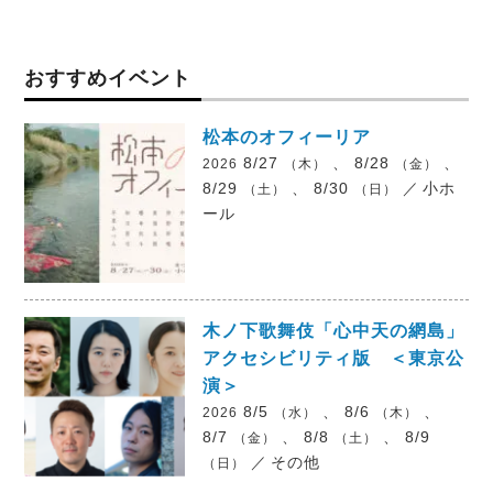
おすすめイベント
松本のオフィーリア
8/27
、 8/28
、
2026
（木）
（金）
8/29
、 8/30
／
小ホ
（土）
（日）
ール
木ノ下歌舞伎「心中天の網島」
アクセシビリティ版 ＜東京公
演＞
8/5
、 8/6
、
2026
（水）
（木）
8/7
、 8/8
、 8/9
（金）
（土）
／
その他
（日）