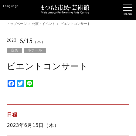
Language
トップページ
公演・イベント
ビエントコンサート
6/15
2023
（木）
音楽
小ホール
ビエントコンサート
F
T
L
a
w
i
c
i
n
e
t
e
b
t
日程
o
e
2023年6月15日（木）
o
r
k