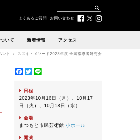
よくあるご質問
お問い合わせ
について
新着情報
アクセス
ベント
スズキ・メソード2023年度 全国指導者研究会
F
T
L
a
w
i
c
i
n
日程
e
t
e
2023年10月16日（月）、10月17
b
t
日（火）、10月18日（水）
o
e
o
r
会場
k
まつもと市民芸術館
小ホール
開演