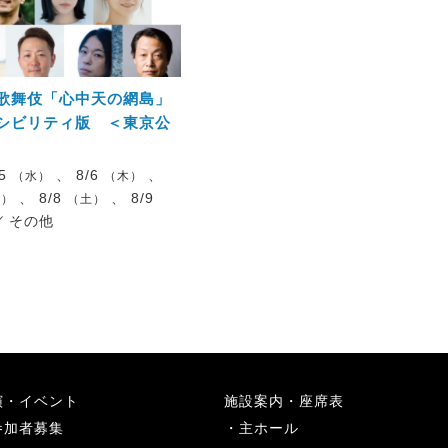
歌舞伎「心中天の網島」
シビリティ版 ＜東京公
/5
、 8/6
、
（水）
（木）
、 8/8
、 8/9
金）
（土）
／
その他
演・イベント
施設案内・座席表
参加者募集
主ホール