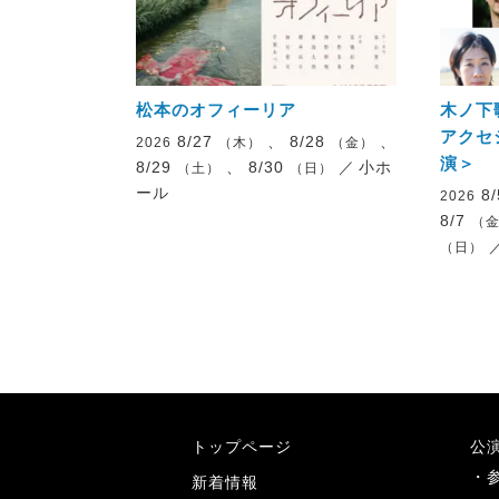
松本のオフィーリア
木ノ下
アクセ
8/27
、 8/28
、
2026
（木）
（金）
演＞
8/29
、 8/30
／
小ホ
（土）
（日）
ール
8
2026
8/7
（
（日）
トップページ
公
新着情報