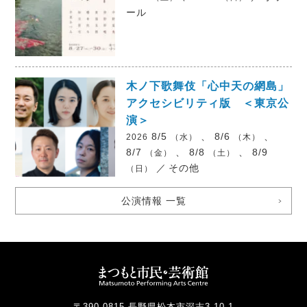
ール
木ノ下歌舞伎「心中天の網島」
アクセシビリティ版 ＜東京公
演＞
8/5
、 8/6
、
2026
（水）
（木）
8/7
、 8/8
、 8/9
（金）
（土）
／
その他
（日）
公演情報 一覧
〒390-0815 長野県松本市深志3-10-1