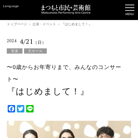
Language
トップページ
公演・イベント
『はじめまして！』
4/21
2024
（日）
音楽
主ホール
〜0歳からお年寄りまで、みんなのコンサー
ト〜
『はじめまして！』
F
T
L
a
w
i
c
i
n
e
t
e