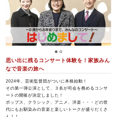
b
t
o
e
o
r
k
思い出に残るコンサート体験を！家族みん
なで音楽の旅へ
2024年、芸術監督団がついに本格始動！
その第一弾公演として、３名が司会を務めるコンサ
ートの開催が決定しました！
ポップス、クラシック、アニメ、洋楽・・・どの世
代にもお馴染みの音楽と楽しいトークが盛りだくさ
ん！！