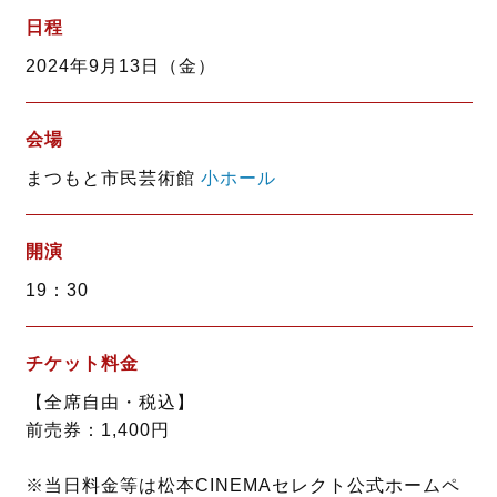
b
t
日程
o
e
2024年9月13日（金）
o
r
k
会場
まつもと市民芸術館
小ホール
開演
19：30
チケット料金
【全席自由・税込】
前売券：1,400円
※当日料金等は松本CINEMAセレクト公式ホームペ