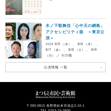
木ノ下歌舞伎「心中天の網島」
アクセシビリティ版 ＜東京公
演＞
8/5
、 8/6
、
2026
（水）
（木）
8/7
、 8/8
、 8/9
（金）
（土）
／
その他
（日）
公演情報 一覧
〒390-0815 長野県松本市深志3-10-1
TEL 0263-33-3800