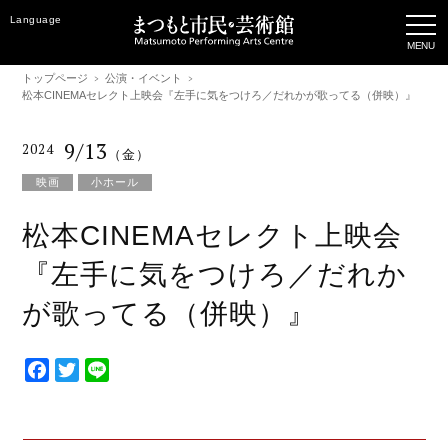
Language
トップページ
公演・イベント
松本CINEMAセレクト上映会『左手に気をつけろ／だれかが歌ってる（併映）』
9/13
2024
（金）
映画
小ホール
松本CINEMAセレクト上映会
『左手に気をつけろ／だれか
が歌ってる（併映）』
F
T
L
a
w
i
c
i
n
e
t
e