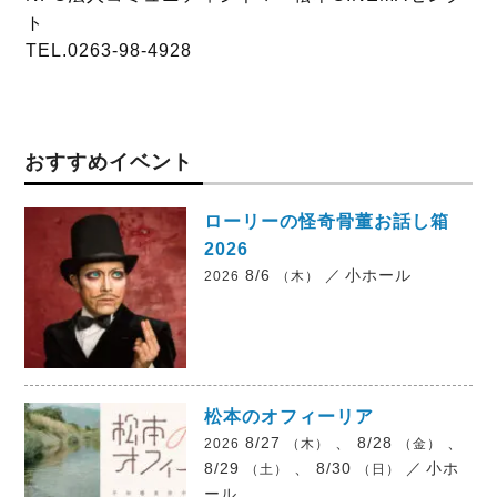
ト
TEL.0263-98-4928
おすすめイベント
ローリーの怪奇骨董お話し箱
2026
8/6
／
小ホール
2026
（木）
松本のオフィーリア
8/27
、 8/28
、
2026
（木）
（金）
8/29
、 8/30
／
小ホ
（土）
（日）
ール