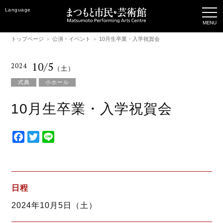
Language
トップページ
公演・イベント
10月生卒業・入学祝賀会
10/5
2024
（土）
式典
小ホール
10月生卒業・入学祝賀会
F
T
L
a
w
i
c
i
n
e
t
e
b
t
日程
o
e
2024年10月5日（土）
o
r
k