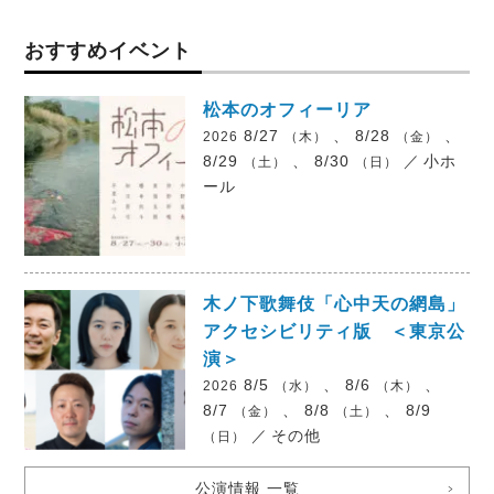
おすすめイベント
松本のオフィーリア
8/27
、 8/28
、
2026
（木）
（金）
8/29
、 8/30
／
小ホ
（土）
（日）
ール
木ノ下歌舞伎「心中天の網島」
アクセシビリティ版 ＜東京公
演＞
8/5
、 8/6
、
2026
（水）
（木）
8/7
、 8/8
、 8/9
（金）
（土）
／
その他
（日）
公演情報 一覧