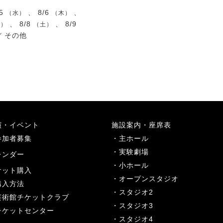
/5
、 8/6
、
（水）
（木）
、 8/8
、 8/9
金）
（土）
／
その他
演・イベント
施設案内・座席表
参加者募集
主ホール
実験劇場
レンダー
小ホール
ケット購入
オープンスタジオ
購入方法
スタジオ2
芸術館チケットクラブ
スタジオ3
チケットセンター
スタジオ4