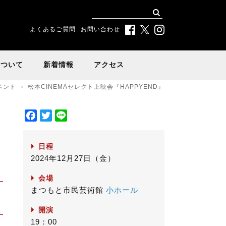
よくあるご質問
お問い合わせ
について
新着情報
アクセス
ベント
松本CINEMAセレクト上映会『HAPPYEND』
F
T
L
a
w
i
c
i
n
日程
e
t
e
2024年12月27日（金）
b
t
o
e
会場
o
r
まつもと市民芸術館
小ホール
k
開演
19：00