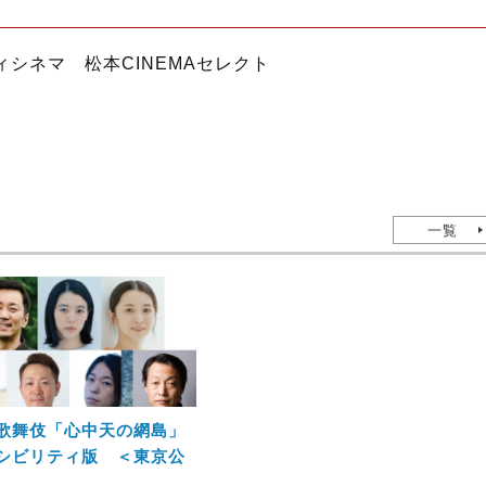
ィシネマ 松本CINEMAセレクト
一覧
歌舞伎「心中天の網島」
シビリティ版 ＜東京公