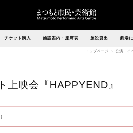
チケット購入
施設案内・座席表
施設貸出
劇場
トップページ
公演・イ
ト上映会『HAPPYEND』
金）