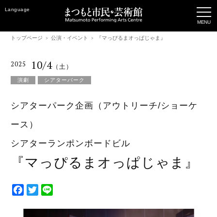
Language
トップページ
公演・イベント
『マっぴるまオっぱじゃま』
10/4
2025
（土）
演劇
シアターパーク
シアターパーク企画（アウトリーチ/ショーケ
ース）
シアターランポンボードビル
『マっぴるまオっぱじゃま』
F
T
L
a
w
i
c
i
n