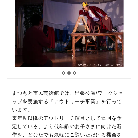
e
t
e
b
t
o
e
o
r
k
まつもと市民芸術館では、出張公演/ワークショ
ップを実施する『アウトリーチ事業』を行って
います。
来年度以降のアウトリーチ演目として巡回を予
定している、より低年齢のお子さまに向けた新
作を、どなたでも気軽にご覧いただける機会を