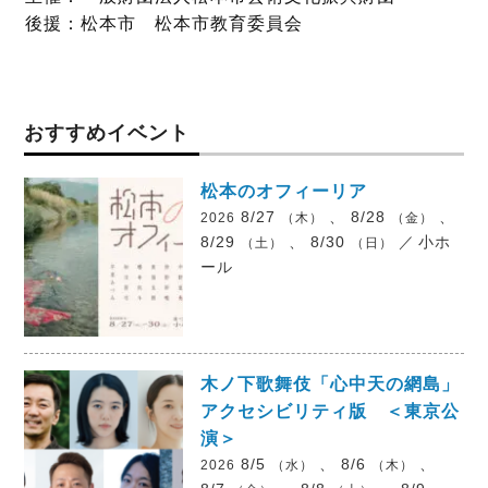
後援：松本市 松本市教育委員会
おすすめイベント
松本のオフィーリア
8/27
、 8/28
、
2026
（木）
（金）
8/29
、 8/30
／
小ホ
（土）
（日）
ール
木ノ下歌舞伎「心中天の網島」
アクセシビリティ版 ＜東京公
演＞
8/5
、 8/6
、
2026
（水）
（木）