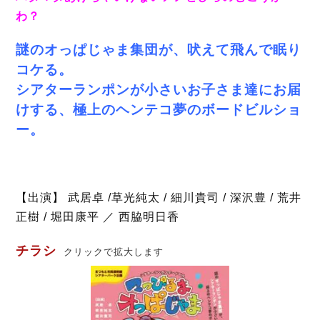
わ？
謎のオっぱじゃま集団が、吠えて飛んで眠り
コケる。
シアターランポ
ンが小さいお子さま達にお届
けする、極上のヘンテコ夢のボードビルショ
ー。
【出演】 武居卓 /草光純太 / 細川貴司 / 深沢豊 / 荒井
正樹 / 堀田康平 ／ 西脇明日香
チラシ
クリックで拡大します