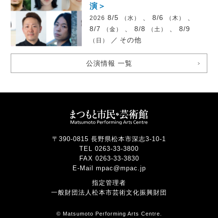
演＞
8/5
、 8/6
、
2026
（水）
（木）
8/7
、 8/8
、 8/9
（金）
（土）
／
その他
（日）
公演情報 一覧
〒390-0815 長野県松本市深志3-10-1
TEL 0263-33-3800
FAX 0263-33-3830
E-Mail mpac@mpac.jp
指定管理者
一般財団法人松本市芸術文化振興財団
© Matsumoto Performing Arts Centre.