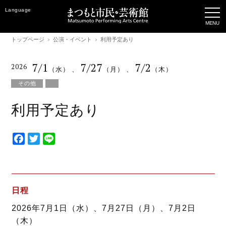
Language
トップページ
公演・イベント
利用予定あり
7/1
7/27
7/2
2026
（水）
、
（月）
、
（木）
その他
利用予定あり
F
T
L
a
w
i
c
i
n
e
t
e
b
t
日程
o
e
2026年7月1日（水）、7月27日（月）、7月2日
o
r
（木）
k