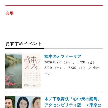
会場
おすすめイベント
松本のオフィーリア
8/27
、 8/28
、
2026
（木）
（金）
8/29
、 8/30
／
小ホ
（土）
（日）
ール
木ノ下歌舞伎「心中天の網島」
アクセシビリティ版 ＜東京公