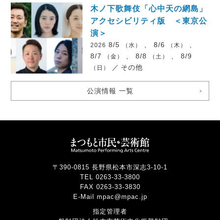
木ノ下歌舞伎「心中天の網島」
アクセシビリティ版 ＜東京公
演＞
8/5
、 8/6
、
2026
（水）
（木）
8/7
、 8/8
、 8/9
（金）
（土）
／
その他
（日）
公演情報 一覧
〒390-0815 長野県松本市深志3-10-1
TEL 0263-33-3800
FAX 0263-33-3830
E-Mail mpac@mpac.jp
指定管理者