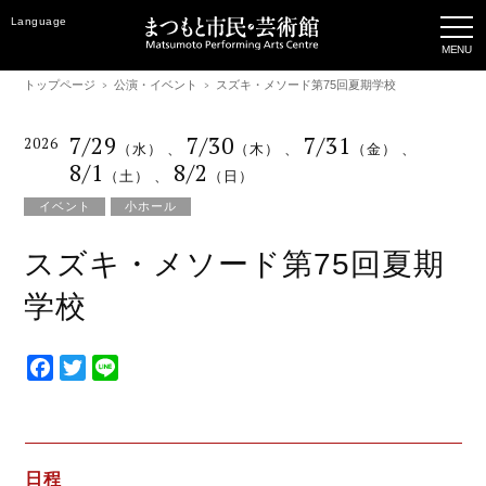
Language
トップページ
公演・イベント
スズキ・メソード第75回夏期学校
7/29
7/30
7/31
2026
（水）
、
（木）
、
（金）
、
8/1
8/2
（土）
、
（日）
イベント
小ホール
スズキ・メソード第75回夏期
学校
F
T
L
a
w
i
c
i
n
e
t
e
b
t
日程