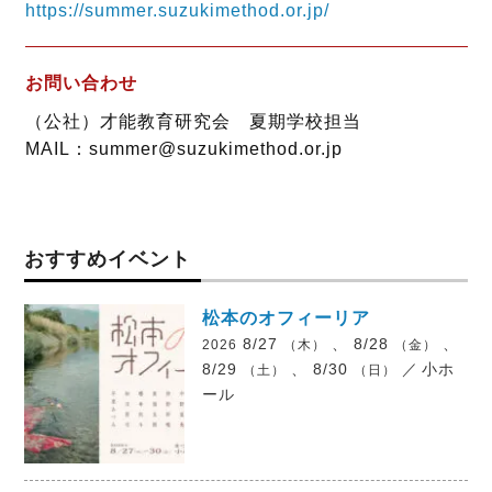
https://summer.suzukimethod.or.jp/
お問い合わせ
（公社）才能教育研究会 夏期学校担当
MAIL：summer@suzukimethod.or.jp
おすすめイベント
松本のオフィーリア
8/27
、 8/28
、
2026
（木）
（金）
8/29
、 8/30
／
小ホ
（土）
（日）
ール