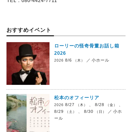
TEL．080-4424-7711
おすすめイベント
ローリーの怪奇骨董お話し箱
2026
8/6
／
小ホール
2026
（木）
松本のオフィーリア
8/27
、 8/28
、
2026
（木）
（金）
8/29
、 8/30
／
小ホ
（土）
（日）
ール