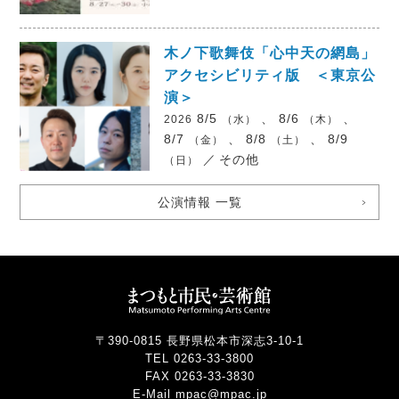
木ノ下歌舞伎「心中天の網島」
アクセシビリティ版 ＜東京公
演＞
8/5
、 8/6
、
2026
（水）
（木）
8/7
、 8/8
、 8/9
（金）
（土）
／
その他
（日）
公演情報 一覧
〒390-0815 長野県松本市深志3-10-1
TEL 0263-33-3800
FAX 0263-33-3830
E-Mail mpac@mpac.jp