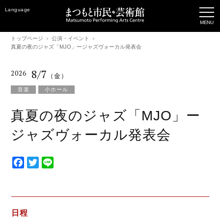
Language
トップページ
公演・イベント
真夏の夜のジャズ「MJO」ージャズヴォーカル発表会
8/7
2026
（金）
音楽
小ホール
真夏の夜のジャズ「MJO」ー
ジャズヴォーカル発表会
F
T
L
a
w
i
c
i
n
e
t
e
b
t
日程