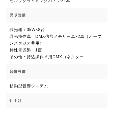
セルフクライミングバトン×4本
照明設備
調光器：3kW×8台
調光操作卓：DMX信号メモリー卓×2卓（オープ
ンスタジオ共用）
特殊電源盤：1面
その他：持込操作卓用DMXコネクター
音響設備
移動型音響システム
仕上げ