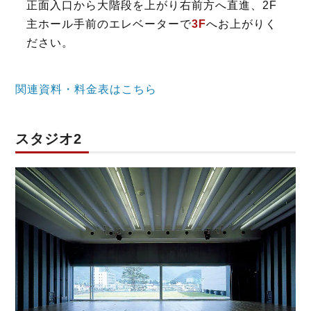
正面入口から大階段を上がり右前方へ直進、2F
主ホール手前のエレベーターで
3F
へお上がりく
ださい。
関連資料・料金表はこちら
スタジオ2