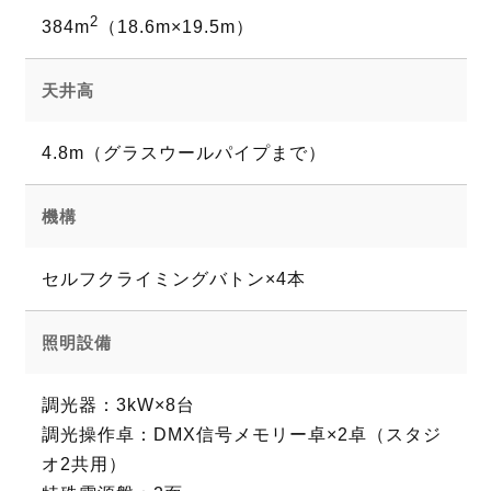
2
384m
（18.6m×19.5m）
天井高
4.8m（グラスウールパイプまで）
機構
セルフクライミングバトン×4本
照明設備
調光器：3kW×8台
調光操作卓：DMX信号メモリー卓×2卓（スタジ
オ2共用）