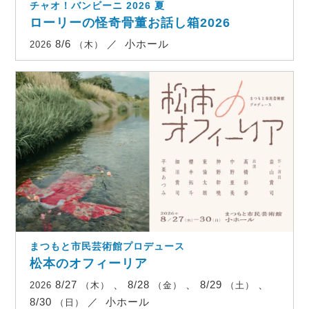
チャオ！バンビーニ 2026 夏
ローリーの怪奇骨董お話し箱2026
8/6
／
小ホール
2026
（木）
まつもと市民芸術館プロデュース
松本のオフィーリア
8/27
、 8/28
、 8/29
、
2026
（木）
（金）
（土）
8/30
／
小ホール
（日）