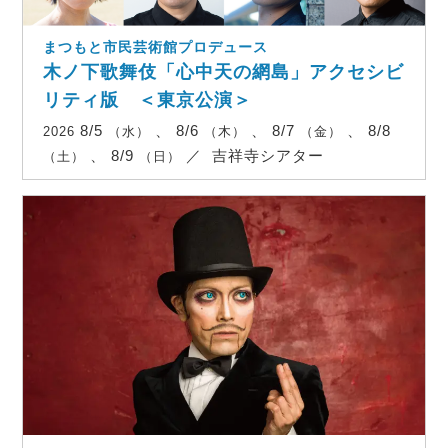
まつもと市民芸術館プロデュース
木ノ下歌舞伎「心中天の網島」アクセシビ
リティ版 ＜東京公演＞
8/5
、 8/6
、 8/7
、 8/8
2026
（水）
（木）
（金）
、 8/9
／
吉祥寺シアター
（土）
（日）