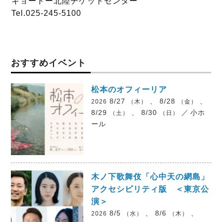
キョードー北陸チケットセンター
Tel.025-245-5100
おすすめイベント
松本のオフィーリア
8/27
、 8/28
、
2026
（木）
（金）
8/29
、 8/30
／
小ホ
（土）
（日）
ール
木ノ下歌舞伎「心中天の網島」
アクセシビリティ版 ＜東京公
演＞
8/5
、 8/6
、
2026
（水）
（木）