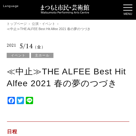
Language
トップページ
公演・イベント
≪中止≫THE ALFEE Best Hit Alfee 2021 春の夢のつづき
5/14
2021
（金）
イベント
主ホール
≪中止≫THE ALFEE Best Hit
Alfee 2021 春の夢のつづき
F
T
L
a
w
i
c
i
n
e
t
e
b
t
日程