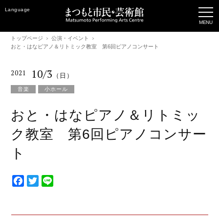
Language
トップページ
公演・イベント
おと・はなピアノ＆リトミック教室 第6回ピアノコンサート
10/3
2021
（日）
音楽
小ホール
おと・はなピアノ＆リトミッ
ク教室 第6回ピアノコンサー
ト
F
T
L
a
w
i
c
i
n
e
t
e