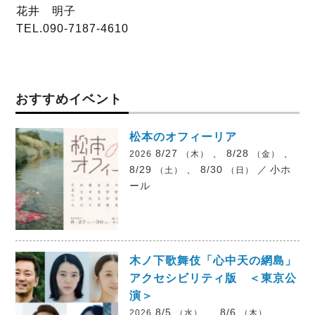
花井 明子
TEL.090-7187-4610
おすすめイベント
松本のオフィーリア
8/27
、 8/28
、
2026
（木）
（金）
8/29
、 8/30
／
小ホ
（土）
（日）
ール
木ノ下歌舞伎「心中天の網島」
アクセシビリティ版 ＜東京公
演＞
8/5
、 8/6
、
2026
（水）
（木）