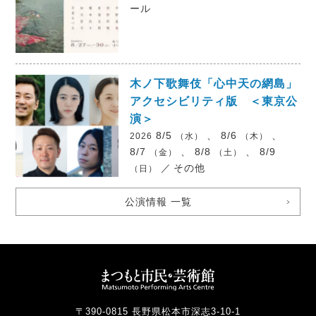
ール
木ノ下歌舞伎「心中天の網島」
アクセシビリティ版 ＜東京公
演＞
8/5
、 8/6
、
2026
（水）
（木）
8/7
、 8/8
、 8/9
（金）
（土）
／
その他
（日）
公演情報 一覧
〒390-0815 長野県松本市深志3-10-1