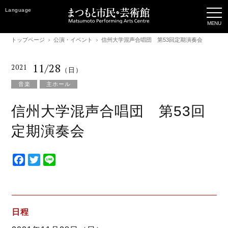
Language
トップページ
公演・イベント
信州大学混声合唱団 第53回定期演奏会
11/28
2021
（日）
音楽
主ホール
信州大学混声合唱団 第53回
定期演奏会
F
T
L
a
w
i
c
i
n
e
t
e
b
t
日程
o
e