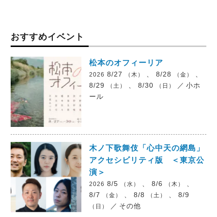
おすすめイベント
松本のオフィーリア
8/27
、 8/28
、
2026
（木）
（金）
8/29
、 8/30
／
小ホ
（土）
（日）
ール
木ノ下歌舞伎「心中天の網島」
アクセシビリティ版 ＜東京公
演＞
8/5
、 8/6
、
2026
（水）
（木）
8/7
、 8/8
、 8/9
（金）
（土）
／
その他
（日）