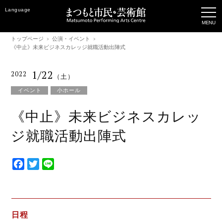
Language
トップページ
公演・イベント
《中止》未来ビジネスカレッジ就職活動出陣式
1/22
2022
（土）
イベント
小ホール
《中止》未来ビジネスカレッ
ジ就職活動出陣式
F
T
L
a
w
i
c
i
n
e
t
e
b
t
日程