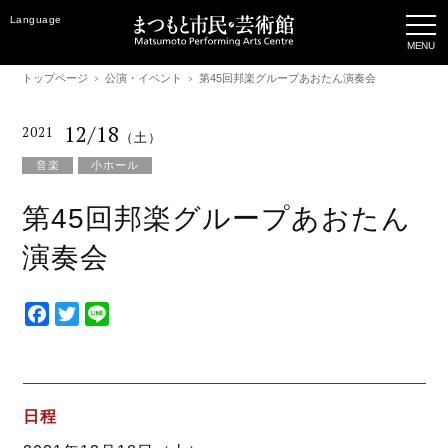
Language
トップページ
公演・イベント
第45回邦楽グループあおたん演奏会
12/18
2021
（土）
音楽
小ホール
第45回邦楽グループあおたん
演奏会
F
T
L
a
w
i
c
i
n
e
t
e
b
t
日程
o
e