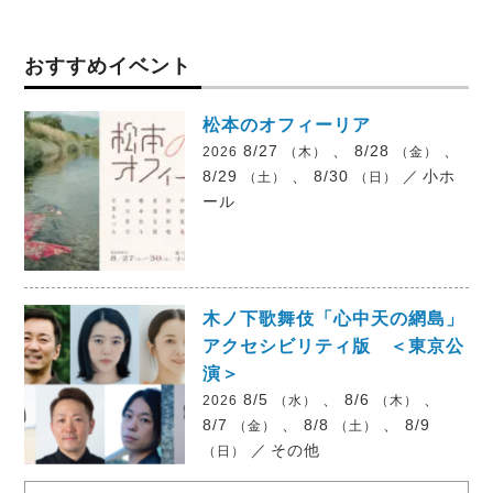
おすすめイベント
松本のオフィーリア
8/27
、 8/28
、
2026
（木）
（金）
8/29
、 8/30
／
小ホ
（土）
（日）
ール
木ノ下歌舞伎「心中天の網島」
アクセシビリティ版 ＜東京公
演＞
8/5
、 8/6
、
2026
（水）
（木）
8/7
、 8/8
、 8/9
（金）
（土）
／
その他
（日）