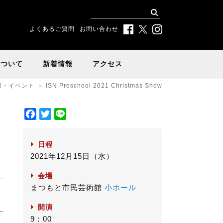
よくあるご質問
お問い合わせ
について
新着情報
アクセス
演・イベント
ISN Preschool 2021 Christmas Show
F
T
L
a
w
i
c
i
n
日程
e
t
e
2021年12月15日（水）
b
t
o
e
会場
o
r
まつもと市民芸術館
小ホール
k
開演
9：00