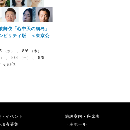
歌舞伎「心中天の網島」
シビリティ版 ＜東京公
/5
、 8/6
、
（水）
（木）
、 8/8
、 8/9
金）
（土）
／
その他
演・イベント
施設案内・座席表
参加者募集
主ホール