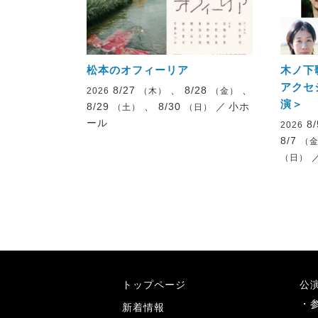
松本のオフィーリア
木ノ下
アクセ
8/27
、 8/28
、
2026
（木）
（金）
演＞
8/29
、 8/30
／
小ホ
（土）
（日）
ール
8
2026
8/7
（
（日）
トップページ
公
新着情報