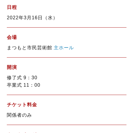
b
t
日程
o
e
2022年3月16日（水）
o
r
k
会場
まつもと市民芸術館
主ホール
開演
修了式 9：30
卒業式 11：00
チケット料金
関係者のみ