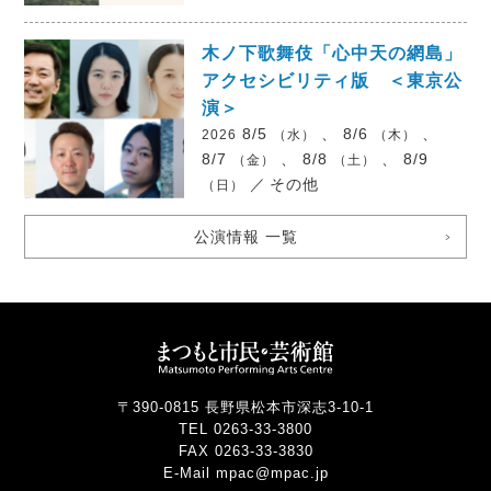
木ノ下歌舞伎「心中天の網島」
アクセシビリティ版 ＜東京公
演＞
8/5
、 8/6
、
2026
（水）
（木）
8/7
、 8/8
、 8/9
（金）
（土）
／
その他
（日）
公演情報 一覧
〒390-0815 長野県松本市深志3-10-1
TEL 0263-33-3800
FAX 0263-33-3830
E-Mail mpac@mpac.jp