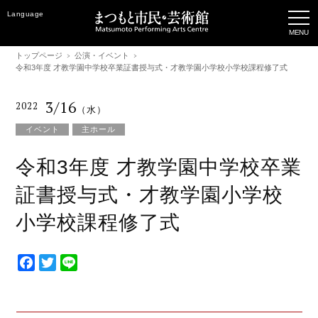
Language
トップページ
公演・イベント
令和3年度 才教学園中学校卒業証書授与式・才教学園小学校小学校課程修了式
3/16
2022
（水）
イベント
主ホール
令和3年度 才教学園中学校卒業
証書授与式・才教学園小学校
小学校課程修了式
F
T
L
a
w
i
c
i
n
e
t
e