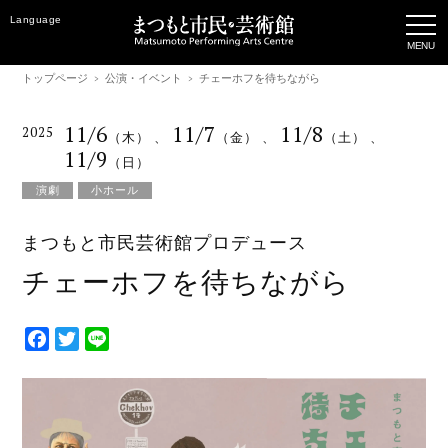
Language
トップページ
公演・イベント
チェーホフを待ちながら
11/6
11/7
11/8
2025
（木）
、
（金）
、
（土）
、
11/9
（日）
演劇
小ホール
まつもと市民芸術館プロデュース
チェーホフを待ちながら
F
T
L
a
w
i
c
i
n
e
t
e
b
t