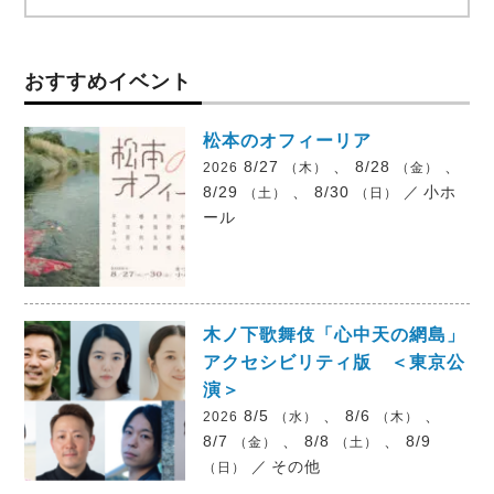
おすすめイベント
松本のオフィーリア
8/27
、 8/28
、
2026
（木）
（金）
8/29
、 8/30
／
小ホ
（土）
（日）
ール
木ノ下歌舞伎「心中天の網島」
アクセシビリティ版 ＜東京公
演＞
8/5
、 8/6
、
2026
（水）
（木）
8/7
、 8/8
、 8/9
（金）
（土）
／
その他
（日）