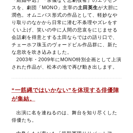
『結婚申込』『余儀なく悲劇役者』のエッセン
スを、劇団「MONO」主宰の
土田英生
が大胆に
潤色。オムニバス形式の作品として、軽妙なや
り取りのなかから日常に潜む不条理やズレをす
くい上げ、笑いの中に人間の悲哀をにじませる
会話劇を得意とする土田ならではの語り口で、
チェーホフ珠玉のヴォードビル作品群に、新た
な息吹を吹き込みました。
2003年・2009年にMONO特別企画として上演
された作品が、松本の地で再び動き出します。
“一筋縄ではいかない”を体現する俳優陣
が集結。
出演に名を連ねるのは、舞台を知り尽くした
俳優たち。