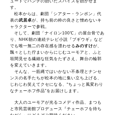
ュートでパンチの効いたスパイスを効かせま
す。
松本からは、劇団「シアター・ランポン」代
表の
武居卓
が、持ち前の粋の良さと憎めないキ
ャラクターで参戦。
そして、劇団「ナイロン100℃」の屋台骨であ
り、NHK朝の連続テレビ小説『ブギウギ』など
でも唯一無二の存在感を漂わせる
みのすけ
が、
飄々とした佇まいからにじむユーモアと、ふと
垣間見せる繊細な狂気をたずさえ、舞台の輪郭
を変えていきます。
そんな、一筋縄ではいかない不条理とナンセ
ンスの名手たちが松本の地に集い立ち上げる、
じわじわ笑えてクセになる、“ちょっと風変わり
なチェーホフ作品”をお届けします。
大人のユーモアが光るコメディ作品、まつも
と市民芸術館プロデュース『チェーホフを待ち