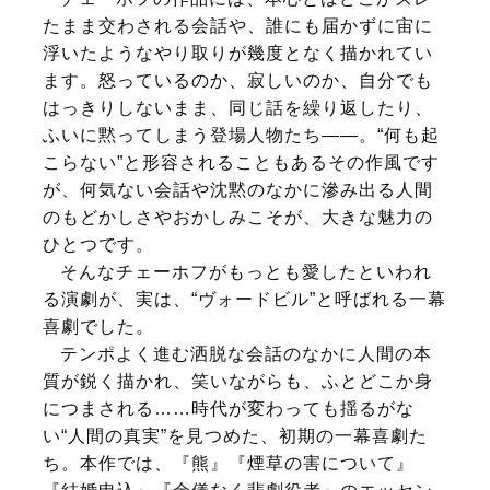
たまま交わされる会話や、誰にも届かずに宙に
浮いたようなやり取りが幾度となく描かれてい
ます。怒っているのか、寂しいのか、自分でも
はっきりしないまま、同じ話を繰り返したり、
ふいに黙ってしまう登場人物たち——。“何も起
こらない”と形容されることもあるその作風です
が、何気ない会話や沈黙のなかに滲み出る人間
のもどかしさやおかしみこそが、大きな魅力の
ひとつです。
そんなチェーホフがもっとも愛したといわれ
る演劇が、実は、“ヴォードビル”と呼ばれる一幕
喜劇でした。
テンポよく進む洒脱な会話のなかに人間の本
質が鋭く描かれ、笑いながらも、ふとどこか身
につまされる……時代が変わっても揺るがな
い“人間の真実”を見つめた、初期の一幕喜劇た
ち。本作では、『熊』『煙草の害について』