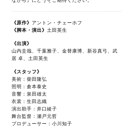
ながら』にどうぞご期待ください。
《原作》
アントン・チェーホフ
《脚本・演出》
土田英生
《出演》
山内圭哉、千葉雅子、金替康博、新谷真弓、武
居 卓、土田英生
《スタッフ》
美術：柴田隆弘
照明：倉本泰史
音響：泉田雄太
衣裳：生田志織
演出助手：井口綾子
舞台監督：瀬戸元哲
プロデューサー：小川知子