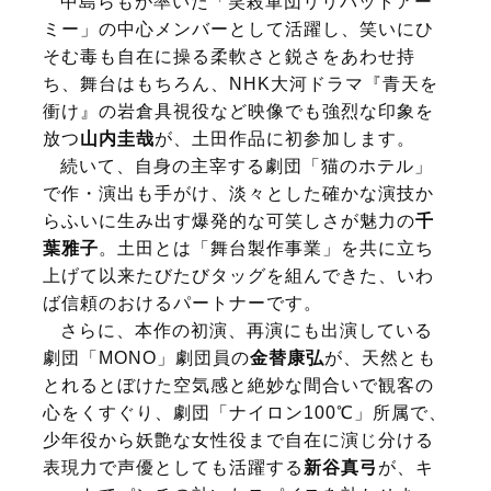
中島らもが率いた「笑殺軍団リリパットアー
ミー」の中心メンバーとして活躍し、笑いにひ
そむ毒も自在に操る柔軟さと鋭さをあわせ持
ち、舞台はもちろん、NHK大河ドラマ『青天を
衝け』の岩倉具視役など映像でも強烈な印象を
放つ
山内圭哉
が、土田作品に初参加します。
続いて、自身の主宰する劇団「猫のホテル」
で作・演出も手がけ、淡々とした確かな演技か
らふいに生み出す爆発的な可笑しさが魅力の
千
葉雅子
。土田とは「舞台製作事業」を共に立ち
上げて以来たびたびタッグを組んできた、いわ
ば信頼のおけるパートナーです。
さらに、本作の初演、再演にも出演している
劇団「MONO」劇団員の
金替康弘
が、天然とも
とれるとぼけた空気感と絶妙な間合いで観客の
心をくすぐり、劇団「ナイロン100℃」所属で、
少年役から妖艶な女性役まで自在に演じ分ける
表現力で声優としても活躍する
新谷真弓
が、キ