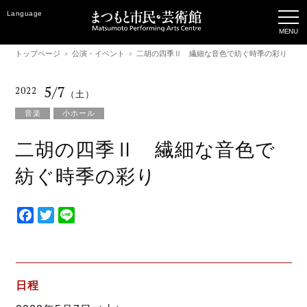
Language
トップページ
公演・イベント
二胡の四季Ⅱ 繊細な音色で紡ぐ時季の彩り
5/7
2022
（土）
音楽
小ホール
二胡の四季Ⅱ 繊細な音色で
紡ぐ時季の彩り
F
T
L
a
w
i
c
i
n
e
t
e
b
t
日程
o
e