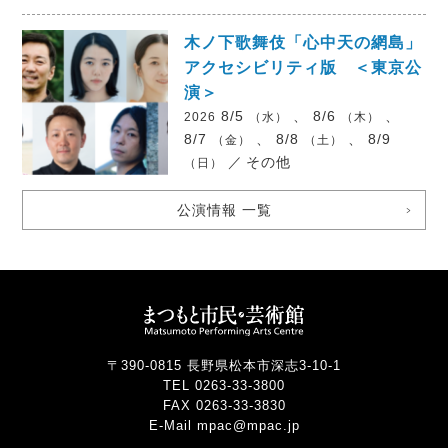
木ノ下歌舞伎「心中天の網島」
アクセシビリティ版 ＜東京公
演＞
8/5
、 8/6
、
2026
（水）
（木）
8/7
、 8/8
、 8/9
（金）
（土）
／
その他
（日）
公演情報 一覧
〒390-0815 長野県松本市深志3-10-1
TEL 0263-33-3800
FAX 0263-33-3830
E-Mail mpac@mpac.jp