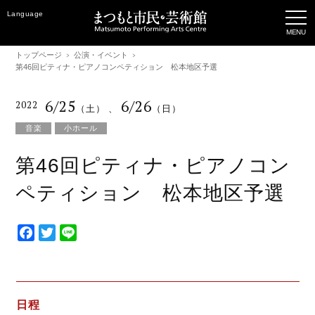
Language
トップページ
公演・イベント
第46回ピティナ・ピアノコンペティション 松本地区予選
6/25
6/26
2022
（土）
、
（日）
音楽
小ホール
第46回ピティナ・ピアノコン
ペティション 松本地区予選
F
T
L
a
w
i
c
i
n
e
t
e
b
t
日程