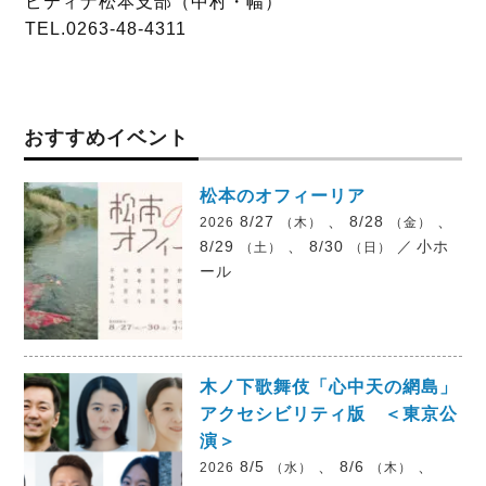
ピティナ松本支部（中村・幅）
TEL.0263-48-4311
おすすめイベント
松本のオフィーリア
8/27
、 8/28
、
2026
（木）
（金）
8/29
、 8/30
／
小ホ
（土）
（日）
ール
木ノ下歌舞伎「心中天の網島」
アクセシビリティ版 ＜東京公
演＞
8/5
、 8/6
、
2026
（水）
（木）