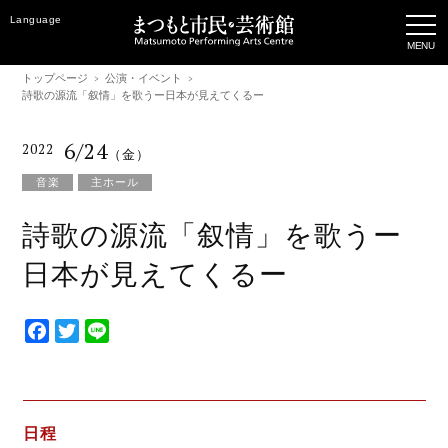
Language
トップページ
公演・イベント
詩歌の源流「叙情」を歌うー日本が見えてくるー
6/24
2022
（金）
音楽
主ホール
詩歌の源流「叙情」を歌うー
日本が見えてくるー
F
T
L
a
w
i
c
i
n
e
t
e
b
t
日程