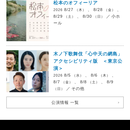
松本のオフィーリア
8/27
、 8/28
、
2026
（木）
（金）
8/29
、 8/30
／
小ホ
（土）
（日）
ール
木ノ下歌舞伎「心中天の網島」
アクセシビリティ版 ＜東京公
演＞
8/5
、 8/6
、
2026
（水）
（木）
8/7
、 8/8
、 8/9
（金）
（土）
／
その他
（日）
公演情報 一覧