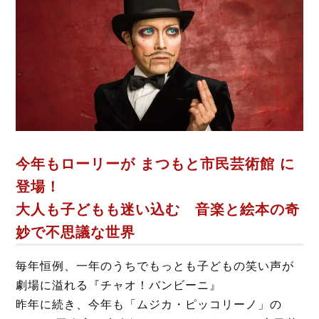
b
t
o
e
o
r
k
今年もローリーが まつもと市民芸術館 に
登場！
大人も子どもも迷い込む 音楽と絵本の奇
妙で不思議な世界
毎年恒例、一年のうちでもっとも子どもの笑い声が
劇場に溢れる『チャオ！バンビーニ』
昨年に続き、今年も「ムジカ・ピッコリーノ」の