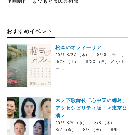
企画制作：まつもと市民芸術館
おすすめイベント
松本のオフィーリア
8/27
、 8/28
、
2026
（木）
（金）
8/29
、 8/30
／
小ホ
（土）
（日）
ール
木ノ下歌舞伎「心中天の網島」
アクセシビリティ版 ＜東京公
演＞
8/5
、 8/6
、
2026
（水）
（木）
8/7
、 8/8
、 8/9
（金）
（土）