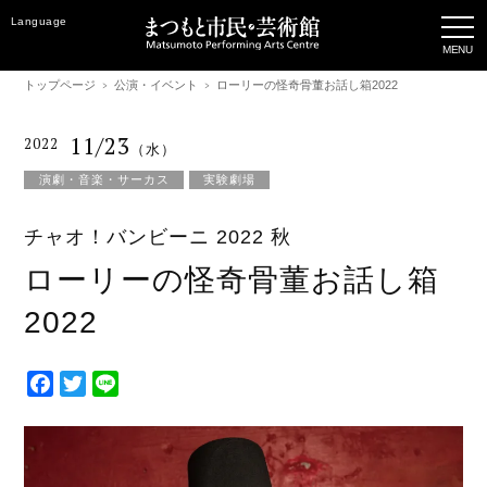
Language
トップページ
公演・イベント
ローリーの怪奇骨董お話し箱2022
11/23
2022
（水）
演劇・音楽・サーカス
実験劇場
チャオ！バンビーニ 2022 秋
ローリーの怪奇骨董お話し箱
2022
F
T
L
a
w
i
c
i
n
e
t
e