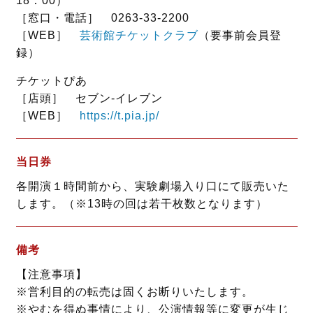
18：00）
［窓口・電話］ 0263-33-2200
［WEB］
芸術館チケットクラブ
（要事前会員登
録）
チケットぴあ
［店頭］ セブン‐イレブン
［WEB］
https://t.pia.jp/
当日券
各開演１時間前から、実験劇場入り口にて販売いた
します。（※13時の回は若干枚数となります）
備考
【注意事項】
※営利目的の転売は固くお断りいたします。
※やむを得ぬ事情により、公演情報等に変更が生じ