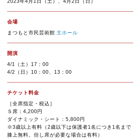
2023年4月1日（土）、4月2日（日）
o
r
k
会場
まつもと市民芸術館
主ホール
開演
4/1（土）17：00
4/2（日）10：00、13：00
チケット料金
［全席指定・税込］
Ｓ席：4,200円
ダイナミック・シート：5,800円
※3歳以上有料（2歳以下は保護者1名につき1名まで
膝上無料。但し席が必要な場合は有料）