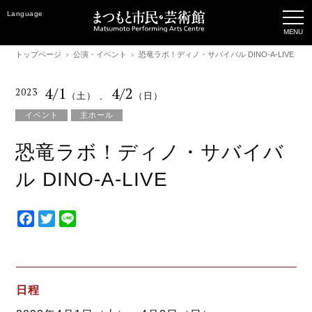
Language
トップページ
公演・イベント
恐竜ラボ！ディノ・サバイバル DINO-A-LIVE
4/1
4/2
2023
（土）
、
（日）
イベント
主ホール
恐竜ラボ！ディノ・サバイバ
ル DINO-A-LIVE
F
T
L
a
w
i
c
i
n
e
t
e
b
t
日程
o
e