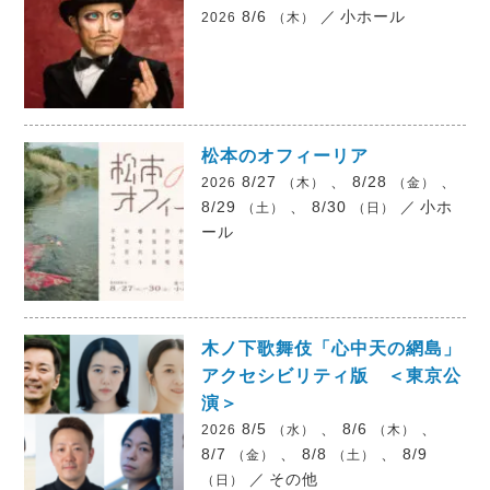
8/6
／
小ホール
2026
（木）
松本のオフィーリア
8/27
、 8/28
、
2026
（木）
（金）
8/29
、 8/30
／
小ホ
（土）
（日）
ール
木ノ下歌舞伎「心中天の網島」
アクセシビリティ版 ＜東京公
演＞
8/5
、 8/6
、
2026
（水）
（木）
8/7
、 8/8
、 8/9
（金）
（土）
／
その他
（日）