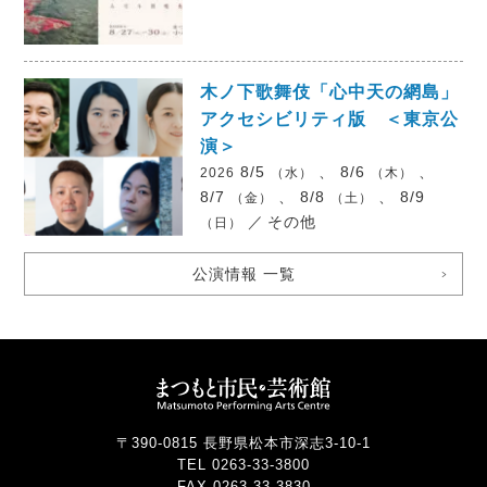
木ノ下歌舞伎「心中天の網島」
アクセシビリティ版 ＜東京公
演＞
8/5
、 8/6
、
2026
（水）
（木）
8/7
、 8/8
、 8/9
（金）
（土）
／
その他
（日）
公演情報 一覧
〒390-0815 長野県松本市深志3-10-1
TEL 0263-33-3800
FAX 0263-33-3830