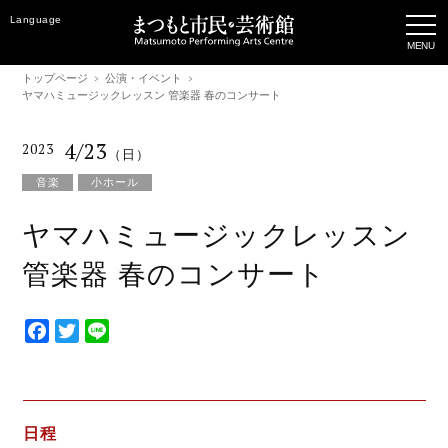
Language
トップページ
公演・イベント
ヤマハミュージックレッスン 管楽器 春のコンサート
4/23
2023
（日）
音楽
小ホール
ヤマハミュージックレッスン
管楽器 春のコンサート
F
T
L
a
w
i
c
i
n
e
t
e
b
t
日程