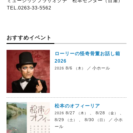
ミュージックプラザオグチ 松本センター（百瀬）
TEL.0263-33-5562
おすすめイベント
ローリーの怪奇骨董お話し箱
2026
8/6
／
小ホール
2026
（木）
松本のオフィーリア
8/27
、 8/28
、
2026
（木）
（金）
8/29
、 8/30
／
小ホ
（土）
（日）
ール