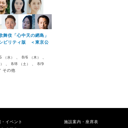
歌舞伎「心中天の網島」
シビリティ版 ＜東京公
/5
、 8/6
、
（水）
（木）
、 8/8
、 8/9
金）
（土）
／
その他
演・イベント
施設案内・座席表