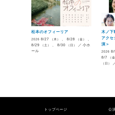
松本のオフィーリア
木ノ下
アクセ
8/27
、 8/28
、
2026
（木）
（金）
演＞
8/29
、 8/30
／
小ホ
（土）
（日）
ール
8
2026
8/7
（
（日）
トップページ
公