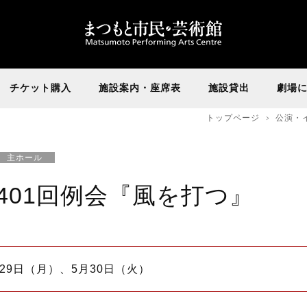
チケット購入
施設案内・座席表
施設貸出
劇場
トップページ
公演・
主ホール
401回例会『風を打つ』
月29日（月）、5月30日（火）