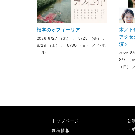
松本のオフィーリア
木ノ下
アクセ
8/27
、 8/28
、
2026
（木）
（金）
演＞
8/29
、 8/30
／
小ホ
（土）
（日）
ール
8
2026
8/7
（
（日）
トップページ
公
新着情報