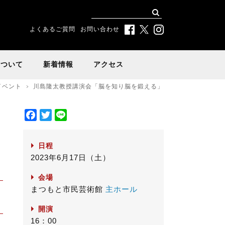
よくあるご質問
お問い合わせ
について
新着情報
アクセス
イベント
川島隆太教授講演会「脳を知り脳を鍛える」
F
T
L
a
w
i
c
i
n
日程
e
t
e
2023年6月17日（土）
b
t
o
e
会場
o
r
まつもと市民芸術館
主ホール
k
開演
16：00