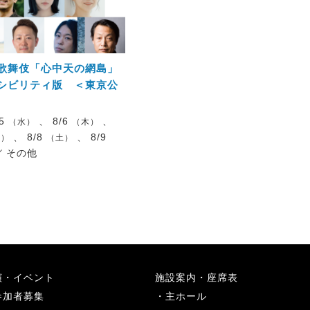
歌舞伎「心中天の網島」
シビリティ版 ＜東京公
/5
、 8/6
、
（水）
（木）
、 8/8
、 8/9
金）
（土）
／
その他
演・イベント
施設案内・座席表
参加者募集
主ホール