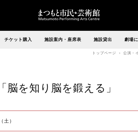
チケット購入
施設案内・座席表
施設貸出
劇場
トップページ
公演・
「脳を知り脳を鍛える」
日（土）