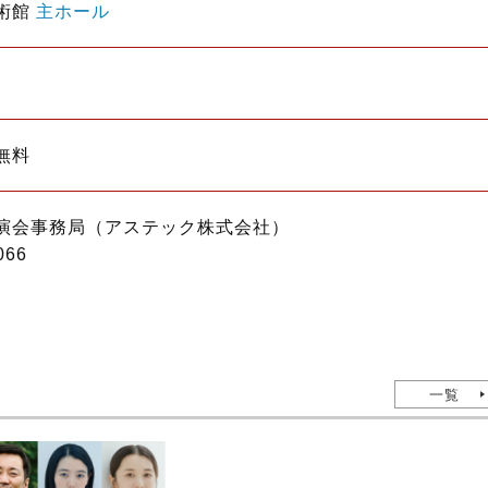
術館
主ホール
無料
演会事務局（アステック株式会社）
066
一覧