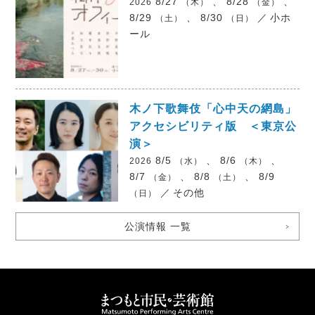
8/27
、 8/28
、
2026
（木）
（金）
8/29
、 8/30
／
小ホ
（土）
（日）
ール
木ノ下歌舞伎「心中天の網島」
アクセシビリティ版 ＜東京公
演＞
8/5
、 8/6
、
2026
（水）
（木）
8/7
、 8/8
、 8/9
（金）
（土）
／
その他
（日）
公演情報 一覧