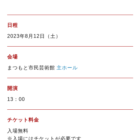
a
w
i
c
i
n
e
t
e
b
t
日程
o
e
2023年8月12日（土）
o
r
k
会場
まつもと市民芸術館
主ホール
開演
13：00
チケット料金
入場無料
※入場にはチケットが必要です