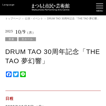
Language
トップページ
公演・イベント
DRUM TAO 30周年記念「THE TAO 夢幻響」
10/9
2023
（月）
音楽
主ホール
DRUM TAO 30周年記念「THE
TAO 夢幻響」
F
T
L
a
w
i
c
i
n
e
t
e
b
t
日程
o
e