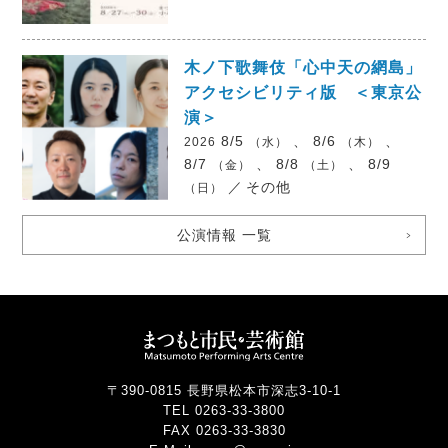
木ノ下歌舞伎「心中天の網島」
アクセシビリティ版 ＜東京公
演＞
8/5
、 8/6
、
2026
（水）
（木）
8/7
、 8/8
、 8/9
（金）
（土）
／
その他
（日）
公演情報 一覧
〒390-0815 長野県松本市深志3-10-1
TEL 0263-33-3800
FAX 0263-33-3830