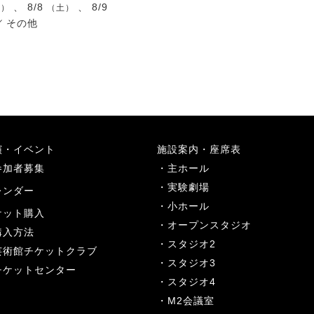
、 8/8
、 8/9
金）
（土）
／
その他
演・イベント
施設案内・座席表
参加者募集
主ホール
実験劇場
レンダー
小ホール
ケット購入
オープンスタジオ
購入方法
スタジオ2
芸術館チケットクラブ
スタジオ3
チケットセンター
スタジオ4
M2会議室