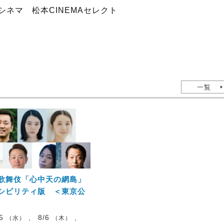
シネマ 松本CINEMAセレクト
一覧
歌舞伎「心中天の網島」
シビリティ版 ＜東京公
/5
、 8/6
、
（水）
（木）