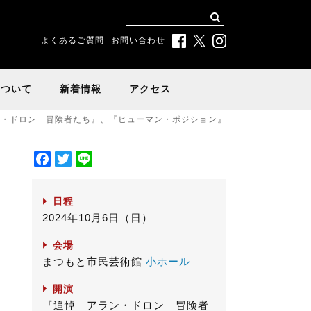
よくあるご質問
お問い合わせ
について
新着情報
アクセス
ラン・ドロン 冒険者たち』、『ヒューマン・ポジション』
F
T
L
a
w
i
ド
c
i
n
日程
e
t
e
2024年10月6日（日）
b
t
o
e
会場
o
r
まつもと市民芸術館
小ホール
k
開演
『追悼 アラン・ドロン 冒険者