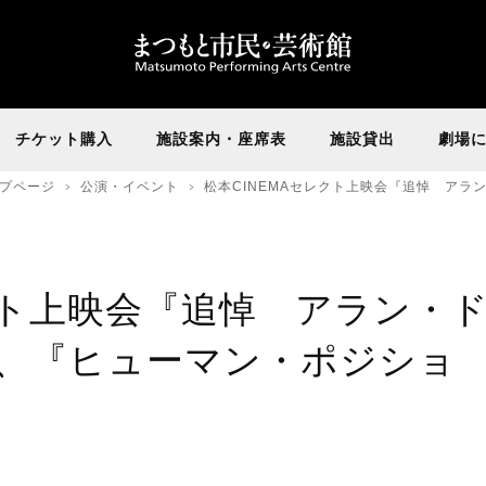
チケット購入
施設案内・座席表
施設貸出
劇場
プページ
公演・イベント
松本CINEMAセレクト上映会『追悼 ア
クト上映会『追悼 アラン・
、『ヒューマン・ポジショ