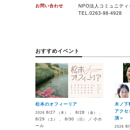
お問い合わせ
NPO法人コミュニティ
TEL.0263-98-4928
おすすめイベント
松本のオフィーリア
木ノ下
アクセ
8/27
、 8/28
、
2026
（木）
（金）
演＞
8/29
、 8/30
／
小ホ
（土）
（日）
ール
8
2026