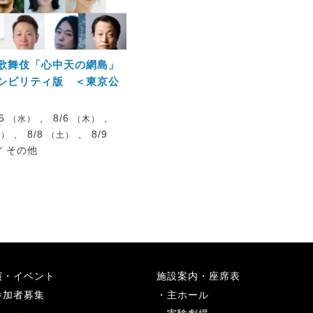
歌舞伎「心中天の網島」
シビリティ版 ＜東京公
/5
、 8/6
、
（水）
（木）
、 8/8
、 8/9
金）
（土）
／
その他
演・イベント
施設案内・座席表
参加者募集
主ホール