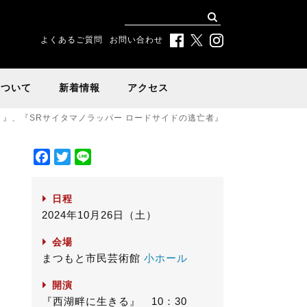
よくあるご質問
お問い合わせ
について
新着情報
アクセス
、』、『SRサイタマノラッパー ロードサイドの逃亡者』
F
T
L
a
w
i
c
i
n
日程
e
t
e
2024年10月26日（土）
b
t
o
e
会場
o
r
まつもと市民芸術館
小ホール
k
開演
『西湖畔に生きる』 10：30