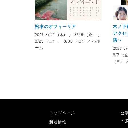
松本のオフィーリア
木ノ下
アクセ
8/27
、 8/28
、
2026
（木）
（金）
演＞
8/29
、 8/30
／
小ホ
（土）
（日）
ール
8
2026
8/7
（
（日）
トップページ
公
新着情報