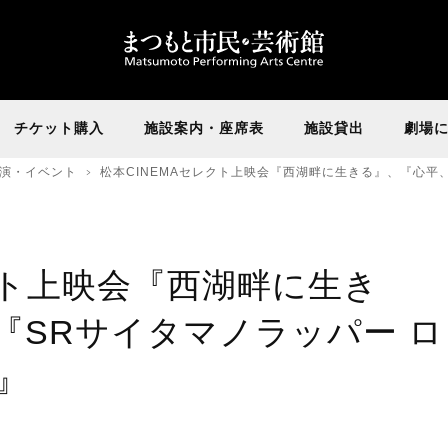
チケット購入
施設案内・座席表
施設貸出
劇場
演・イベント
松本CINEMAセレクト上映会『西湖畔に生きる』、『心平
クト上映会『西湖畔に生き
『SRサイタマノラッパー ロ
』