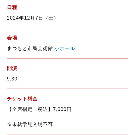
b
t
日程
o
e
2024年12月7日（土）
o
r
k
会場
まつもと市民芸術館
小ホール
開演
9:30
チケット料金
【全席指定・税込】7,000円
※未就学児入場不可