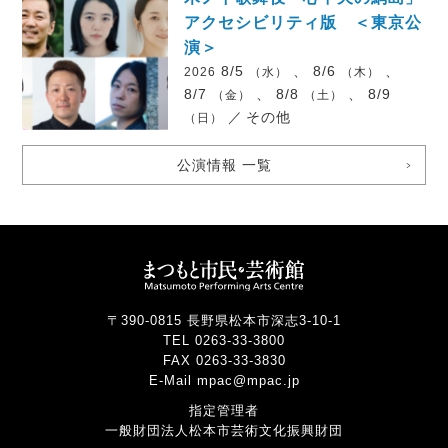
アクセシビリティ版 ＜東京公
演＞
8/5
、 8/6
、
2026
（水）
（木）
8/7
、 8/8
、 8/9
（金）
（土）
／
その他
（日）
公演情報 一覧
〒390-0815 長野県松本市深志3-10-1
TEL 0263-33-3800
FAX 0263-33-3830
E-Mail mpac@mpac.jp
指定管理者
一般財団法人松本市芸術文化振興財団