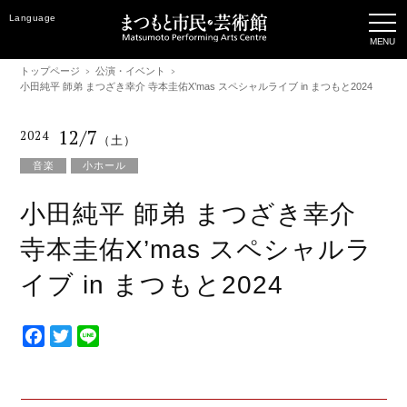
Language
トップページ
公演・イベント
小田純平 師弟 まつざき幸介 寺本圭佑X’mas スペシャルライブ in まつもと2024
12/7
2024
（土）
音楽
小ホール
小田純平 師弟 まつざき幸介
寺本圭佑X’mas スペシャルラ
イブ in まつもと2024
F
T
L
a
w
i
c
i
n
e
t
e