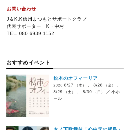
お問い合わせ
J＆K.K信州まつもとサポートクラブ
代表サポーター K・中村
TEL. 080-6939-1152
おすすめイベント
松本のオフィーリア
8/27
、 8/28
、
2026
（木）
（金）
8/29
、 8/30
／
小ホ
（土）
（日）
ール
木ノ下歌舞伎「心中天の網島」