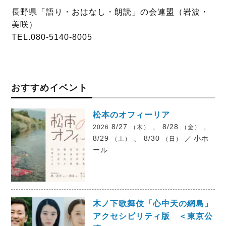
長野県「語り・おはなし・朗読」の会連盟（岩波・
美咲）
TEL.080-5140-8005
おすすめイベント
松本のオフィーリア
8/27
、 8/28
、
2026
（木）
（金）
8/29
、 8/30
／
小ホ
（土）
（日）
ール
木ノ下歌舞伎「心中天の網島」
アクセシビリティ版 ＜東京公