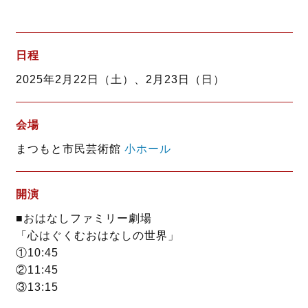
a
w
i
c
i
n
e
t
e
b
t
日程
o
e
2025年2月22日（土）、2月23日（日）
o
r
k
会場
まつもと市民芸術館
小ホール
開演
■おはなしファミリー劇場
「心はぐくむおはなしの世界」
①10:45
②11:45
③13:15