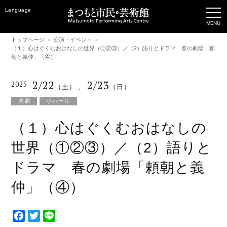
Language
トップページ
公演・イベント
（１）心はぐくむおはなしの世界（①②③）／（2）語りとドラマ 春の劇場「頼
朝と義仲」（④）
2/22
2/23
2025
（土）
、
（日）
演劇
小ホール
（１）心はぐくむおはなしの
世界（①②③）／（2）語りと
ドラマ 春の劇場「頼朝と義
仲」（④）
F
T
L