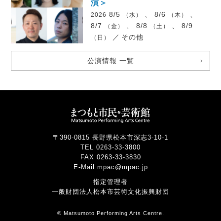
演＞
8/5
、 8/6
、
2026
（水）
（木）
8/7
、 8/8
、 8/9
（金）
（土）
／
その他
（日）
公演情報 一覧
〒390-0815 長野県松本市深志3-10-1
TEL 0263-33-3800
FAX 0263-33-3830
E-Mail mpac@mpac.jp
指定管理者
一般財団法人松本市芸術文化振興財団
© Matsumoto Performing Arts Centre.