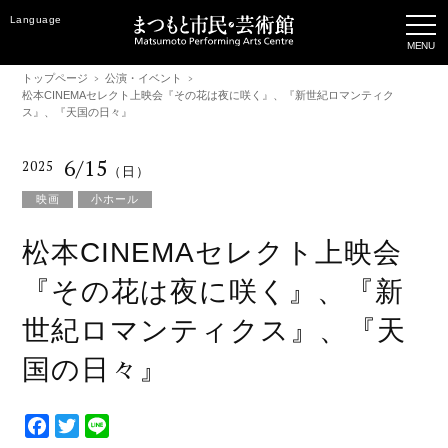
Language
トップページ
公演・イベント
松本CINEMAセレクト上映会『その花は夜に咲く』、『新世紀ロマンティク
ス』、『天国の日々』
6/15
2025
（日）
映画
小ホール
松本CINEMAセレクト上映会
『その花は夜に咲く』、『新
世紀ロマンティクス』、『天
国の日々』
F
T
L