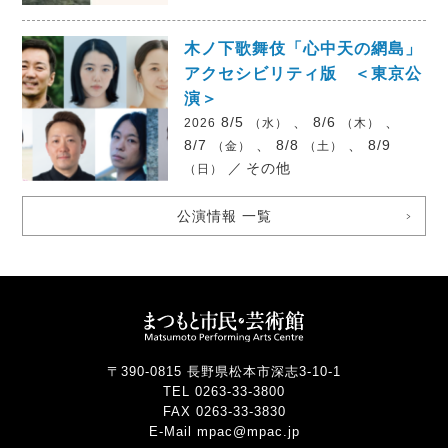
木ノ下歌舞伎「心中天の網島」
アクセシビリティ版 ＜東京公
演＞
8/5
、 8/6
、
2026
（水）
（木）
8/7
、 8/8
、 8/9
（金）
（土）
／
その他
（日）
公演情報 一覧
〒390-0815 長野県松本市深志3-10-1
TEL 0263-33-3800
FAX 0263-33-3830
E-Mail mpac@mpac.jp