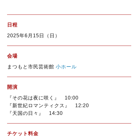
a
w
i
c
i
n
e
t
e
b
t
日程
o
e
2025年6月15日（日）
o
r
k
会場
まつもと市民芸術館
小ホール
開演
『その花は夜に咲く』 10:00
『新世紀ロマンティクス』 12:20
『天国の日々』 14:30
チケット料金