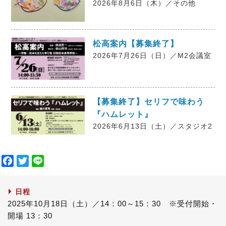
2026年8月6日（木）／その他
松高案内【募集終了】
2026年7月26日（日）／M2会議室
【募集終了】セリフで味わう
『ハムレット』
2026年6月13日（土）／スタジオ2
F
T
L
a
w
i
c
i
n
日程
e
t
e
2025年10月18日（土）／14：00～15：30 ※受付開始・
b
t
開場 13：30
o
e