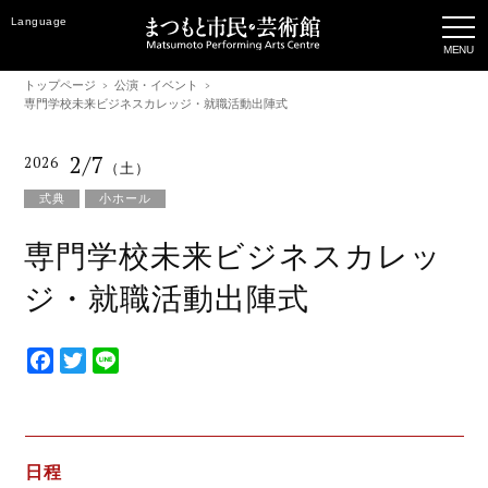
Language
トップページ
公演・イベント
専門学校未来ビジネスカレッジ・就職活動出陣式
2/7
2026
（土）
式典
小ホール
専門学校未来ビジネスカレッ
ジ・就職活動出陣式
F
T
L
a
w
i
c
i
n
e
t
e
b
t
日程