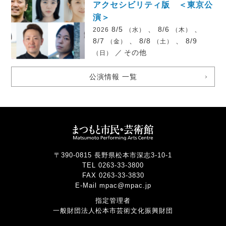
アクセシビリティ版 ＜東京公
演＞
8/5
、 8/6
、
2026
（水）
（木）
8/7
、 8/8
、 8/9
（金）
（土）
／
その他
（日）
公演情報 一覧
〒390-0815 長野県松本市深志3-10-1
TEL 0263-33-3800
FAX 0263-33-3830
E-Mail mpac@mpac.jp
指定管理者
一般財団法人松本市芸術文化振興財団