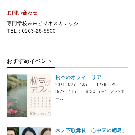
お問い合わせ
専門学校未来ビジネスカレッジ
TEL：0263-26-5500
おすすめイベント
松本のオフィーリア
8/27
、 8/28
、
2026
（木）
（金）
8/29
、 8/30
／
小ホ
（土）
（日）
ール
木ノ下歌舞伎「心中天の網島」